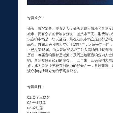
专辑简介：
汕头—海滨邹鲁、美食之乡；汕头更是沿海地区音响发
城市，拥有众多的音响发烧友，鉴赏水平高，消费能力
头音响市场是一块试金石，能在汕头市场立足的都是响
品牌。首届汕头音响大展始于1997年，之后每年一届，2
止已是第15届。汕头音响展见证了汕头音响行业历年来
历程，每届音响展都是潮汕以及周边地区音响业内人士
响、音乐爱好者必到的盛会。十五年来，汕头音响大展
好，成为音响业界较有影响力的展会之一，参展商家、
观众和传播媒介都给予高度评价。
专辑曲目：
01.黄金三镖客
02.千山狐唱
03.粉红莲