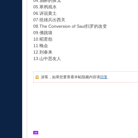
04.酒醉的探戈
05.寒鸦戏水
06.诉说黄土
07.统雄兵出西关
08.The Conversion of Saul扫罗的改变
09.佛跳墙
10.昭君怨
11.晚会
12.到春来
13.山中思友人
游客，如果您要查看本帖隐藏内容请
回复