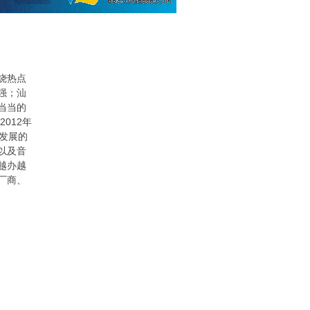
烧热点
强；汕
当当的
012年
发展的
以及音
越办越
厂商、