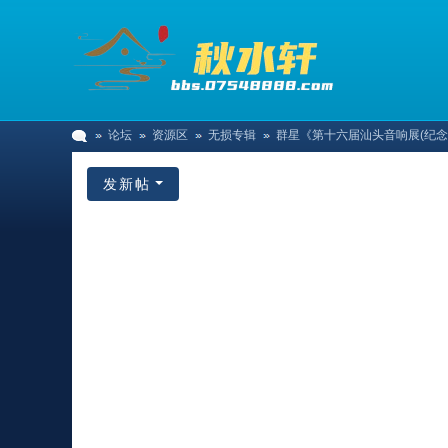
论坛
资源区
无损专辑
群星《第十六届汕头音响展(纪念CD)》
发新帖
秋
»
›
›
›
水